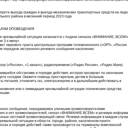
рете выхода граждан и выезда механических транспортных средств на ледо
ьного района в весенний период 2023 года
НАЛАМ ОПОВЕЩЕНИЯ
и чрезвычайной ситуации начинается с подачи сигнала «ВНИМАНИЕ, ВСЕМ!»
 3-х минут.
ат звукового тракта центральных программ телевизионного («ОРТ», «Россия 
ля передачи экстренного речевого сообщения населению.
ор («Россия», «1 канал»), радиоприемник («Радио России», «Радио Маяк).
ившейся обстановке и порядке действия, которая прозвучит по окончании
щите соседям. Окажите помощь престарелым, детям и больным.
ы питания, отключить газ, электроэнергию и в дальнейшем действовать в
икновения или о ликвидации чрезвычайной ситуации технические средства
нными.
енное сообщение, передаваемое уличными громкоговорителями.
 сирен и нет громкоговорителей, сигнал «ВНИМАНИЕ ВСЕМ» и речевую информ
нные системой громкоговорящей связи. Речевая информация в каждом случа
ремальной ситуации в области, городе, районе, населенном пункте.
озах и порядке действий также производится на терминалы комплексной