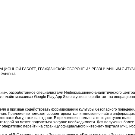
АЦИОННОЙ РАБОТЕ, ГРАЖДАНСКОЙ ОБОРОНЕ И ЧРЕЗВЫЧАЙНЫМ СИТУ
 РАЙОНА
сии», разработанное специалистами Информационно-аналитического центра
 онлайн-магазинах Google Play, App Store и успешно работает на операцион
еля и призван содействовать формированию культуры безопасного поведения
ления. Приложение поможет сориентироваться и мгновенно найти информацию
но как в быту, так и на отдыхе. В приложении пользователю доступен вызов
 которой он может поделиться в случае необходимости. Для получения более
 оперативно перейти на страницу официального интернет- портала МЧС Рос
ать», «МЧС рекомендует», «Первая помощь», «Карта рисков», «Проверь свою