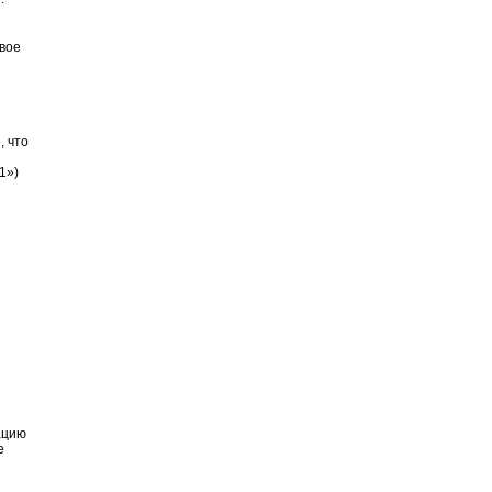
вое
, что
1»)
ацию
е