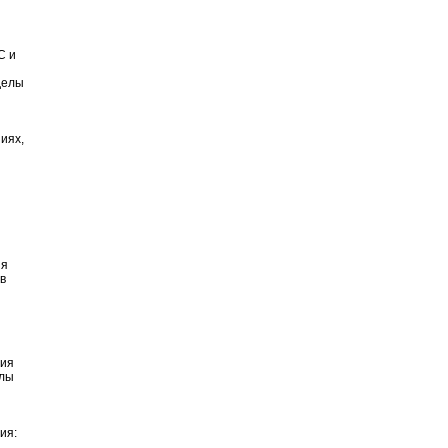
С и
делы
иях,
ия
в
тия
елы
ия:
.