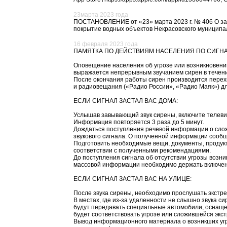
23марта 2023 года
ПОСТАНОВЛЕНИЕ от «23» марта 2023 г. № 406 О зап
покрытие водных объектов Некрасовского муниципал
16 февраля 2023 года
ПАМЯТКА ПО ДЕЙСТВИЯМ НАСЕЛЕНИЯ ПО СИГ
Оповещение населения об угрозе или возникновени
выражается непрерывным звучанием сирен в течение
После окончания работы сирен производится перехв
и радиовещания («Радио России», «Радио Маяк») д
ЕСЛИ СИГНАЛ ЗАСТАЛ ВАС ДОМА:
Услышав завывающий звук сирены, включите телевиз
Информация повторяется 3 раза до 5 минут.
Дождаться поступления речевой информации о слож
звукового сигнала. О полученной информации сооб
Подготовить необходимые вещи, документы, продукт
соответствии с полученными рекомендациями.
До поступления сигнала об отсутствии угрозы возн
массовой информации необходимо держать включе
ЕСЛИ СИГНАЛ ЗАСТАЛ ВАС НА УЛИЦЕ:
После звука сирены, необходимо прослушать экстр
В местах, где из-за удаленности не слышно звука
будут передавать специальные автомобили, оснаще
будет соответствовать угрозе или сложившейся экст
Вывод информационного материала о возникших угр