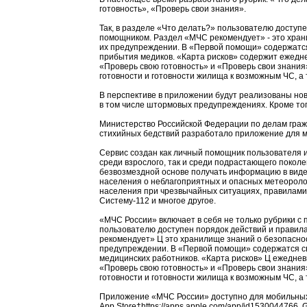
готовность», «Проверь свои знания».
Так, в разделе «Что делать?» пользователю доступе
помощником. Раздел «МЧС рекомендует» - это хран
их предупреждении. В «Первой помощи» содержатся
прибытия медиков. «Карта рисков» содержит ежедн
«Проверь свою готовность» и «Проверь свои знания
готовности и готовности жилища к возможным ЧС, а
В перспективе в приложении будут реализованы но
в том числе штормовых предупреждениях. Кроме тог
Министерство Российской Федерации по делам граж
стихийных бедствий разработало приложение для м
Сервис создан как личный помощник пользователя 
среди взрослого, так и среди подрастающего покол
безвозмездной основе получать информацию в виде
населения о неблагоприятных и опасных метеороло
населения при чрезвычайных ситуациях, правилами
Систему-112 и многое другое.
«МЧС России» включает в себя не только рубрики с
пользователю доступен порядок действий и правил
рекомендует» Ц это хранилище знаний о безопасно
предупреждении. В «Первой помощи» содержатся с
медицинских работников. «Карта рисков» Ц ежедне
«Проверь свою готовность» и «Проверь свои знания
готовности и готовности жилища к возможным ЧС, а
Приложение «МЧС России» доступно для мобильных у
App Store†https://apps.apple.com/app/id1530044766, Goo