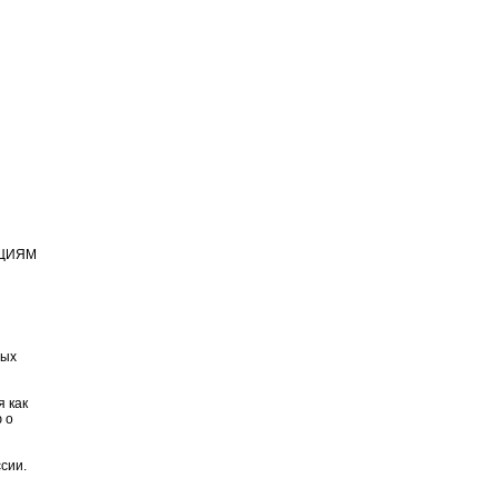
АЦИЯМ
ных
 как
 о
сии.