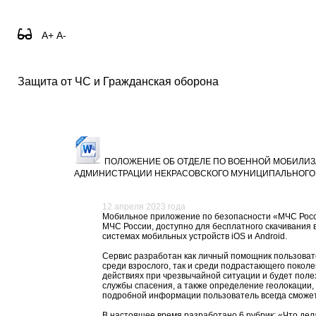
A+
A-
Защита от ЧС и Гражданская оборона
ПОЛОЖЕНИЕ ОБ ОТДЕЛЕ ПО ВОЕННОЙ МОБИЛИЗ
АДМИНИСТРАЦИИ НЕКРАСОВСКОГО МУНИЦИПАЛЬНОГО
12 апреля 2023 года
Мобильное приложение по безопасности «МЧС Рос
МЧС России, доступно для бесплатного скачивания в
системах мобильных устройств iOS и Android.
Сервис разработан как личный помощник пользоват
среди взрослого, так и среди подрастающего поко
действиях при чрезвычайной ситуации и будет полез
службы спасения, а также определение геолокации,
подробной информации пользователь всегда сможет
В настоящее время разработано 6 рубрик: «Что дел