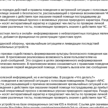
н порядок действий и правила поведения в экстренной ситуации с голосовым
илище знаний о безопасности, рассказывающий о причинах возникновения Ч
 сведения о действиях при оказании первой помощи пострадавшему до
евный оперативный прогноз о возможных угрозах природного характера. Раз
» носят интерактивный характер и содержат чек-листы по проверке личной
 также различные тесты, позволяющие проверить знания о действиях при ЧС.
востная лента и онлайн- информирование о неблагоприятных погодных явлен
о, добавится функционал по регистрации туристских групп.
данской обороны, чрезвычайным ситуациям и ликвидации последствий
обильных устройств.
и призван содействовать формированию культуры безопасного поведения как
ения. В приложении реализована возможность всем пользователям на
 push-сообщений. Это создано в целях своевременного информирования
гических явлениях. В приложении можно ознакомиться с правилами поведен
 оказания первой медицинской помощи, отправить вызов или смс-сообщение 
 полезной информацией, но и интерактивы. В разделе «Что делать?»
а поведения в экстренной ситуации с голосовым помощником. Раздел «МЧС
сти, рассказывающий о причинах возникновения чрезвычайных ситуаций и их
ведения о действиях при оказании первой помощи пострадавшему до прибы
вный оперативный прогноз о возможных угрозах природного характера. Разд
» носят интерактивный характер и предлагают чек-листы по проверке личной
 также различные тесты, позволяющие проверить знания о действиях при ЧС.
стройств на базе операционных систем IOS и Android. Ссылки для скачиван
gle Play†https://play.google.com/store/apps/details?id=io.citizens.security&hl=ru