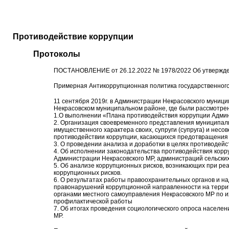
Противодействие коррупции
Протоколы
ПОСТАНОВЛЕНИЕ от 26.12.2022 № 1978/2022 Об утвержде
Примерная Антикоррупционная политика государственного
11 сентября 2019г. в Администрации Некрасовского муниц
Некрасовском муниципальном районе, где были рассмотре
1.О выполнении «Плана противодействия коррупции Админи
2. Организация своевременного представления муниципал
имущественного характера своих, супруги (супруга) и нес
противодействии коррупции, касающихся предотвращения 
3. О проведении анализа и доработки в целях противодей
4. Об исполнении законодательства противодействия корр
Администрации Некрасовского МР, администраций сельски
5. Об анализе коррупционных рисков, возникающих при ре
коррупционных рисков.
6. О результатах работы правоохранительных органов и н
правонарушений коррупционной направленности на террито
органами местного самоуправления Некрасовского МР по
профилактической работы
7. Об итогах проведения социологического опроса населе
МР.