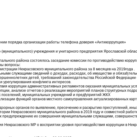
нии порядка организации работы телефона доверия «Антикоррупция»
 (муниципального) учреждения и унитарного предприятия Ярославской обла
ипального района состоялось заседание комиссии по противодействию корруп
ны вопросы:
страции Некрасовского муниципального района за 8 месяцев на 2019года .
ьными служащими сведений о доходах, расходах, об имуществе и обязађтель
овершеннолетних детей, требований законодательства Российской Федерации 
и урегулирования конфликта интересов.
ствия коррупции административных регламентов оказания муниципальных услу
упции, анализе отчетов о реализации мероприятий планов структурных под
х поселений, муниципальных учреждений и предђприятий ЖКХ
ализации функций органов местного самоуправления актуализированных карт
адзорных органов по выявлению, пресечению и раскрытию преступлений, ины
рии Некрасовского муниципального района в 2019 году и совместной работ
 их предупреждению их совершения муниципальными служащими, совершенс
ния Некрасовского МР о восприятии уровня противодействия коррупции в Нек