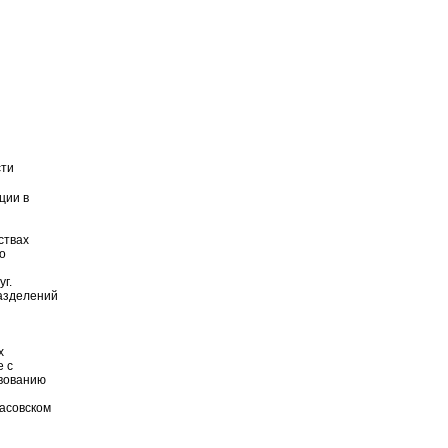
сти
ции в
ствах
о
г.
разделений
х
е с
твованию
расовском