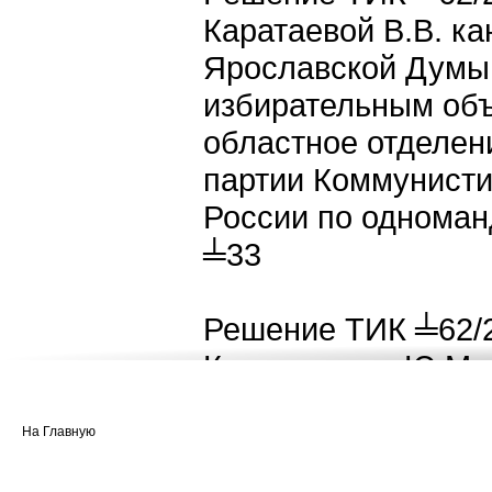
Каратаевой В.В. к
Ярославской Думы 
избирательным об
областное отделен
партии Коммунисти
России по одноман
╧33
Решение ТИК ╧62/2
Комогорцева Ю.М. 
Ярославской Думы 
избирательным об
На Главную
областное отделен