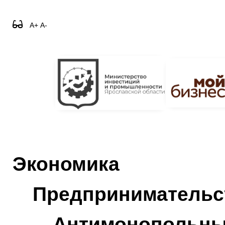
A+
A-
Экономика
Предприниматель
Антимонопольны