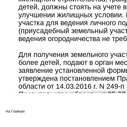
детей, должны стоять на учете 
улучшении жилищных условии. 
участка для ведения личного по
(приусадебный земельный участ
ведения огородничества не тре
Для получения земельного учас
более детей, подают в орган ме
заявление установленной форм
утверждена постановлением Пр
области от 14.03.2016 г. N 249-п
Правительства области от 25.07.
╧245-п, от 30.06.2017 ╧531-п, от
11.06.2020 ╧504-п, от 06.05.202
На Главную
постановлением утвержден Пор