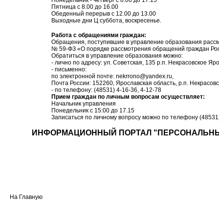
Понедельник - четверг с 8.00 до 17.15
Пятница с 8.00 до 16.00
Обеденный перерыв с 12.00 до 13.00
Выходные дни Ц суббота, воскресенье.
Работа с обращениями граждан:
Обращения, поступившие в управление образования рассма
№ 59-ФЗ «О порядке рассмотрения обращений граждан Ро
Обратиться в управление образования можно:
- лично по адресу: ул. Советская, 135 р.п. Некрасовское Яр
- письменно:
по электронной почте: nekrrono@yandex.ru,
Почта России: 152260, Ярославская область, р.п. Некрасовск
- по телефону: (48531) 4-16-36, 4-12-78
Прием граждан по личным вопросам осуществляет:
Начальник управления
Понедельник с 15:00 до 17.15
Записаться по личному вопросу можно по телефону (48531)
ИНФОРМАЦИОННЫЙ ПОРТАЛ "ПЕРСОНАЛЬНЫ
На Главную